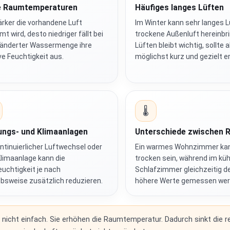
 Raumtemperaturen
Häufiges langes Lüften
ärker die vorhandene Luft
Im Winter kann sehr langes L
t wird, desto niedriger fällt bei
trockene Außenluft hereinbr
änderter Wassermenge ihre
Lüften bleibt wichtig, sollte 
ive Feuchtigkeit aus.
möglichst kurz und gezielt e
🌡️
ungs- und Klimaanlagen
Unterschiede zwischen
ontinuierlicher Luftwechsel oder
Ein warmes Wohnzimmer ka
Klimaanlage kann die
trocken sein, während im küh
euchtigkeit je nach
Schlafzimmer gleichzeitig de
ebsweise zusätzlich reduzieren.
höhere Werte gemessen wer
 nicht einfach. Sie erhöhen die Raumtemperatur. Dadurch sinkt die re