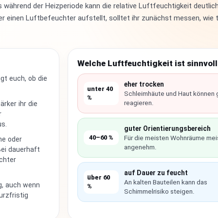
ährend der Heizperiode kann die relative Luftfeuchtigkeit deutlich
r einen Luftbefeuchter aufstellt, solltet ihr zunächst messen, wie 
Welche Luftfeuchtigkeit ist sinnvoll
gt euch, ob die
eher trocken
unter 40
Schleimhäute und Haut können 
%
reagieren.
ärker ihr die
r
us.
guter Orientierungsbereich
40–60 %
Für die meisten Wohnräume mei
he oder
angenehm.
ei dauerhaft
chter
auf Dauer zu feucht
über 60
An kalten Bauteilen kann das
ig, auch wenn
%
Schimmelrisiko steigen.
urzfristig