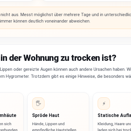
icht aus. Messt möglichst über mehrere Tage und in unterschiedli
mmer können deutlich voneinander abweichen.
t in der Wohnung zu trocken ist?
 Lippen oder gereizte Augen können auch andere Ursachen haben. Wir
inem Hygrometer. Trotzdem gibt es einige Hinweise, die besonders w
🖐️
⚡
imhäute
Spröde Haut
Statische Aufl
en sich
Hände, Lippen und
Kleidung, Haare un
 verbunden
empfindliche Hautstellen
laden sich bei troc