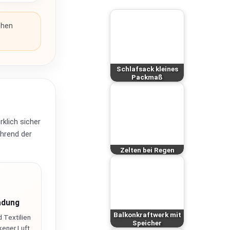
chen
Schlafsack kleines
Packmaß
klich sicher
ährend der
Zelten bei Regen
adung
Balkonkraftwerk mit
d Textilien
Speicher
kener Luft