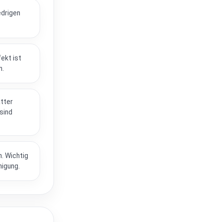
edrigen
ekt ist
n.
tter
sind
n. Wichtig
nigung.