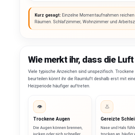
Kurz gesagt:
Einzelne Momentaufnahmen reichen n
Räumen. Schlafzimmer, Wohnzimmer und Arbeitszi
Wie merkt ihr, dass die Luf
Viele typische Anzeichen sind unspezifisch. Trockene
beurteilen könnt ihr die Raumluft deshalb erst mit e
Heizperiode häufiger auftreten.
👁️
👃
Trockene Augen
Gereizte Schle
Die Augen können brennen,
Nase und Hals fühl
jucken oder sich schneller
trocken an, häufig