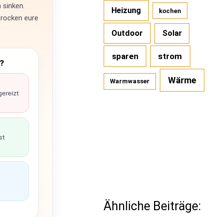
 sinken.
Heizung
kochen
trocken eure
Outdoor
Solar
sparen
strom
?
Wärme
Warmwasser
gereizt
st
Ähnliche Beiträge: