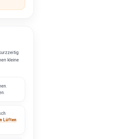
kurzzeitig
hen kleine
hen.
en.
sch
n Lüften