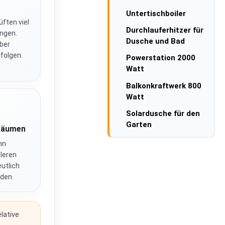
Untertischboiler
üften viel
Durchlauferhitzer für
ingen.
Dusche und Bad
aber
rfolgen.
Powerstation 2000
Watt
Balkonkraftwerk 800
Watt
Solardusche für den
Garten
 Räumen
nn
leren
utlich
den.
lative