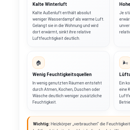
Kalte Winterluft
Hohe
Kalte Außenluft enthält absolut
Je st
weniger Wasserdampf als warme Luft.
erwärm
Gelangt sie in die Wohnung und wird
unver
dort erwärmt, sinkt ihre relative
relat
Luftfeuchtigkeit deutlich.
🏠
🌬️
Wenig Feuchtigkeitsquellen
Lüft
In wenig genutzten Räumen entsteht
Ein k
durch Atmen, Kochen, Duschen oder
eine 
Wäsche deutlich weniger zusätzliche
Luftf
Feuchtigkeit.
Betri
Wichtig:
Heizkörper „verbrauchen“ die Feuchtigkeit