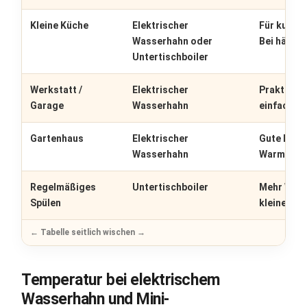
Kleine Küche
Elektrischer
Für kurze
Wasserhahn oder
Bei häufig
Untertischboiler
Werkstatt /
Elektrischer
Praktisch,
Garage
Wasserhahn
einfachen 
Gartenhaus
Elektrischer
Gute Lösu
Wasserhahn
Warmwasse
Regelmäßiges
Untertischboiler
Mehr Warm
Spülen
kleine 23
Temperatur bei elektrischem
Wasserhahn und Mini-