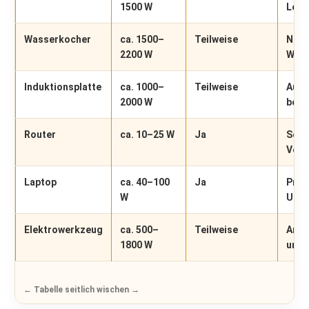
1500 W
Leis
Wasserkocher
ca. 1500–
Teilweise
Nur 
2200 W
Wass
Induktionsplatte
ca. 1000–
Teilweise
Auf 
2000 W
bess
Router
ca. 10–25 W
Ja
Sehr
Verb
Laptop
ca. 40–100
Ja
Prob
W
USB-
Elektrowerkzeug
ca. 500–
Teilweise
Anla
1800 W
unbe