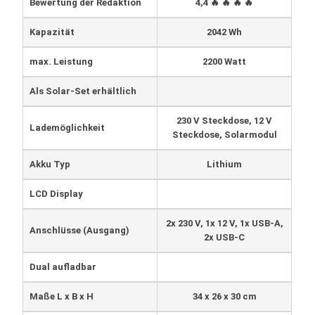
Bewertung der Redaktion
4,4 🔥 🔥 🔥 🔥
Kapazität
2042 Wh
max. Leistung
2200 Watt
Als Solar-Set erhältlich
230 V Steckdose, 12 V
Lademöglichkeit
Steckdose, Solarmodul
Akku Typ
‎Lithium
LCD Display
2x 230 V, 1x 12 V, 1x USB-A,
Anschlüsse (Ausgang)
2x USB-C
Dual aufladbar
Maße L x B x H
34 x 26 x 30 cm