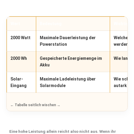
Wert
Bedeutung
Wichtig fü
2000 Watt
Maximale Dauerleistung der
Welche Ge
Powerstation
werden k
2000 Wh
Gespeicherte Energiemenge im
Wie lange
Akku
Solar-
Maximale Ladeleistung über
Wie schne
Eingang
Solarmodule
autark na
Eine hohe Leistung allein reicht also nicht aus. Wenn ihr