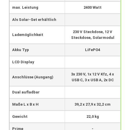
max. Leistung
2400 Watt
Als Solar-Set erhältlich
230 V Steckdose, 12 V
Lademöglichkeit
Steckdose, Solarmodul
Akku Typ
LiFePO4
LCD Display
3x 230 V, 1x 12 V Kfz, 4 x
Anschlüsse (Ausgang)
USB C, 3 x USB A, 2x DC
Dual aufladbar
Maße L x B x H
39,2 x 27,9 x 32,2 cm
Gewicht
22,0 kg
Prime
-