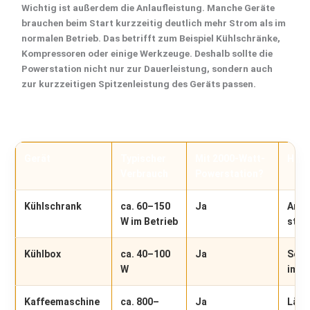
Wichtig ist außerdem die
Anlaufleistung
. Manche Geräte
brauchen beim Start kurzzeitig deutlich mehr Strom als im
normalen Betrieb. Das betrifft zum Beispiel Kühlschränke,
Kompressoren oder einige Werkzeuge. Deshalb sollte die
Powerstation nicht nur zur Dauerleistung, sondern auch
zur kurzzeitigen Spitzenleistung des Geräts passen.
Gerät
Typischer
Mit 2000-Watt-
Hinw
Verbrauch
Powerstation?
Kühlschrank
ca. 60–150
Ja
Anla
W im Betrieb
star
Kühlbox
ca. 40–100
Ja
Sehr
W
im W
Kaffeemaschine
ca. 800–
Ja
Läuft