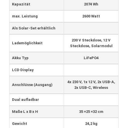
Kapazität
2074 Wh
max. Leistung
2600 Watt
Als Solar-Set erhältlich
230 V Steckdose, 12 V
Lademöglichkeit
Steckdose, Solarmodul
Akku Typ
LiFePO4
LCD Display
4x 230 V, 1x 12 V, 2x USB-A,
Anschlüsse (Ausgang)
2x USB-C, Wireless
Dual aufladbar
Maße L x B x H
35 ×25 ×32 cm
Gewicht
24,2 kg