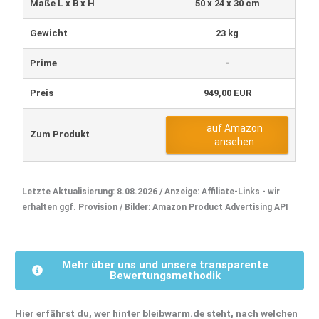
Maße L x B x H
50 x 24 x 30 cm
Gewicht
23 kg
Prime
-
Preis
949,00 EUR
auf Amazon
Zum Produkt
ansehen
Letzte Aktualisierung: 8.08.2026 / Anzeige: Affiliate-Links - wir
erhalten ggf. Provision / Bilder: Amazon Product Advertising API
Mehr über uns und unsere transparente
Bewertungsmethodik
Hier erfährst du, wer hinter bleibwarm.de steht, nach welchen