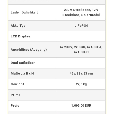
230 V Steckdose, 12 V
Lademöglichkeit
Steckdose, Solarmodul
Akku Typ
LiFePO4
LCD Display
4x 230 V, 2x SCD, 4x USB-A,
Anschlüsse (Ausgang)
4x USB-C
Dual aufladbar
Maße L x B x H
45 x 32 x 23 cm
Gewicht
22,0 kg
Prime
Preis
1.099,00 EUR