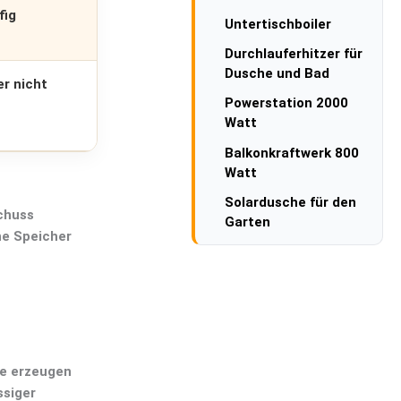
fig
Untertischboiler
Durchlauferhitzer für
Dusche und Bad
er nicht
Powerstation 2000
Watt
Balkonkraftwerk 800
Watt
Solardusche für den
chuss
Garten
ne Speicher
le erzeugen
ssiger