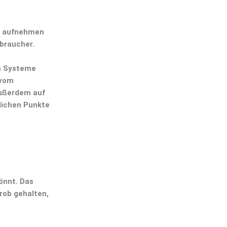
om aufnehmen
rbraucher.
en Systeme
 vom
außerdem auf
lichen Punkte
önnt. Das
rob gehalten,