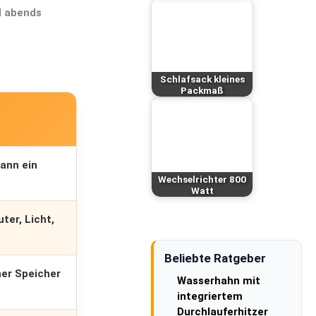
d abends
Schlafsack kleines
Packmaß
ann ein
Wechselrichter 800
Watt
ter, Licht,
Beliebte Ratgeber
her Speicher
Wasserhahn mit
integriertem
Durchlauferhitzer