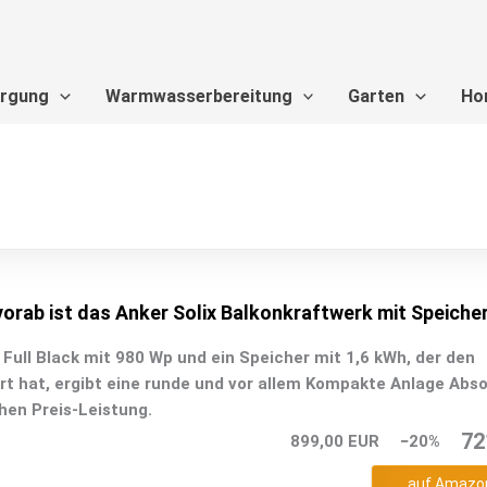
orgung
Warmwasserbereitung
Garten
Ho
orab ist das Anker Solix Balkonkraftwerk mit Speiche
Full Black mit 980 Wp und ein Speicher mit 1,6 kWh, der den
rt hat, ergibt eine runde und vor allem Kompakte Anlage Abs
en Preis-Leistung.
72
899,00 EUR
−20%
auf Amazo