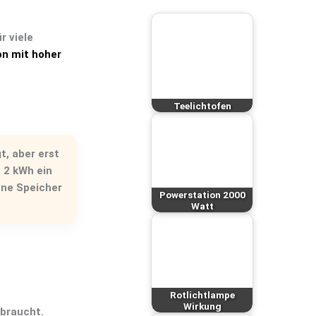
r viele
on mit hoher
Teelichtofen
t, aber erst
s 2 kWh
ein
hne Speicher
Powerstation 2000
Watt
Rotlichtlampe
Wirkung
rbraucht.