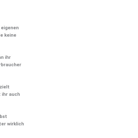
m eigenen
e keine
n ihr
erbraucher
zielt
 ihr auch
lbst
er wirklich