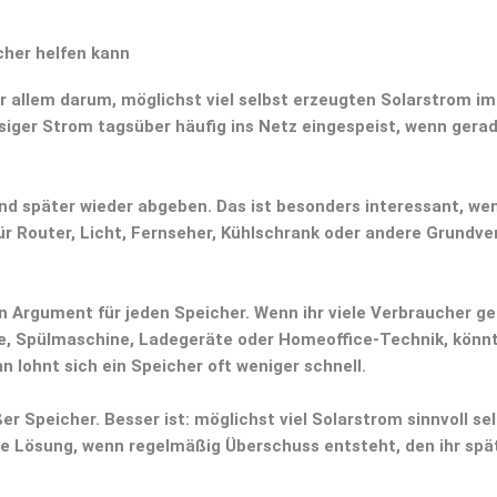
cher helfen kann
r allem darum, möglichst viel selbst erzeugten Solarstrom i
iger Strom tagsüber häufig ins Netz eingespeist, wenn gerad
d später wieder abgeben. Das ist besonders interessant, wen
r Router, Licht, Fernseher, Kühlschrank oder andere Grundv
 Argument für jeden Speicher. Wenn ihr viele Verbraucher ge
e, Spülmaschine, Ladegeräte oder Homeoffice-Technik, könnt
n lohnt sich ein Speicher oft weniger schnell.
ßer Speicher. Besser ist:
möglichst viel Solarstrom sinnvoll se
tige Lösung, wenn regelmäßig Überschuss entsteht, den ihr spät