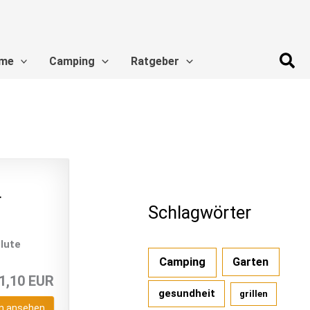
Suc
me
Camping
Ratgeber
r
Schlagwörter
olute
Camping
Garten
1,10 EUR
gesundheit
grillen
n ansehen