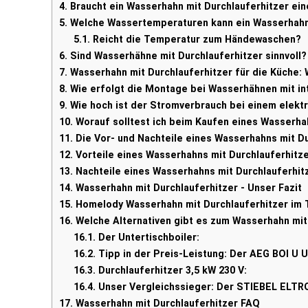
4.
Braucht ein Wasserhahn mit Durchlauferhitzer ei
5.
Welche Wassertemperaturen kann ein Wasserhahn 
5.1.
Reicht die Temperatur zum Händewaschen?
6.
Sind Wasserhähne mit Durchlauferhitzer sinnvoll?
7.
Wasserhahn mit Durchlauferhitzer für die Küche:
8.
Wie erfolgt die Montage bei Wasserhähnen mit in
9.
Wie hoch ist der Stromverbrauch bei einem elekt
10.
Worauf solltest ich beim Kaufen eines Wasserha
11.
Die Vor- und Nachteile eines Wasserhahns mit Du
12.
Vorteile eines Wasserhahns mit Durchlauferhitz
13.
Nachteile eines Wasserhahns mit Durchlauferhit
14.
Wasserhahn mit Durchlauferhitzer - Unser Fazit
15.
Homelody Wasserhahn mit Durchlauferhitzer im T
16.
Welche Alternativen gibt es zum Wasserhahn mit
16.1.
Der Untertischboiler:
16.2.
Tipp in der Preis-Leistung: Der AEG BOI U U
16.3.
Durchlauferhitzer 3,5 kW 230 V:
16.4.
Unser Vergleichssieger: Der STIEBEL ELTRO
17.
Wasserhahn mit Durchlauferhitzer FAQ