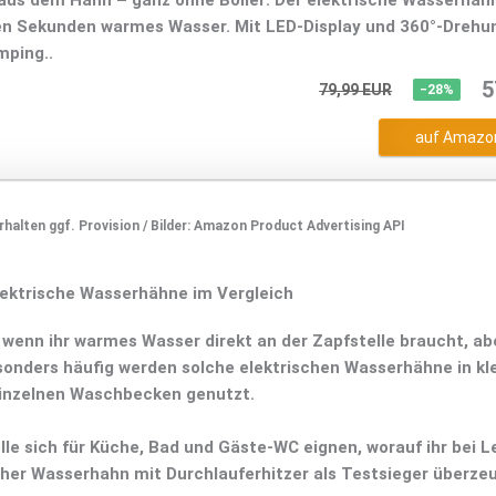
us dem Hahn – ganz ohne Boiler: Der elektrische Wasserhah
gen Sekunden warmes Wasser. Mit LED-Display und 360°-Drehun
mping..
5
79,99 EUR
−28%
auf Amazo
 erhalten ggf. Provision / Bilder: Amazon Product Advertising API
lektrische Wasserhähne im Vergleich
 wenn ihr warmes Wasser direkt an der Zapfstelle braucht, ab
onders häufig werden solche elektrischen Wasserhähne in kl
inzelnen Waschbecken genutzt.
le sich für Küche, Bad und Gäste-WC eignen, worauf ihr bei L
her Wasserhahn mit Durchlauferhitzer als Testsieger überzeu