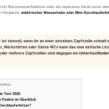
ierter Warmwasserfunktion oder ein separates Gerät unter de
n Vergleich:
elektrischer Wasserhahn oder Mini-Durchlauferhi
r
ist sinnvoll, wenn ihr an einer einzelnen Zapfstelle schnel
er, Werkstätten oder Gäste-WCs kann das eine einfache Lös
oder mehrere Zapfstellen sind dagegen ein
Untertischboile
eichnis
im Test 2026
n Punkte im Überblick
Durchlauferhitzer?