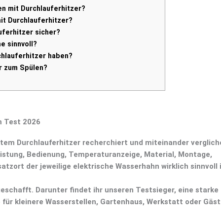
n mit Durchlauferhitzer?
it Durchlauferhitzer?
uferhitzer sicher?
e sinnvoll?
chlauferhitzer haben?
er zum Spülen?
m Test 2026
rtem Durchlauferhitzer
recherchiert und miteinander verglich
istung
,
Bedienung
,
Temperaturanzeige
,
Material
,
Montage
,
atzort der jeweilige elektrische Wasserhahn wirklich sinnvoll i
eschafft. Darunter findet ihr unseren
Testsieger
, eine stark
 für kleinere Wasserstellen, Gartenhaus, Werkstatt oder Gäs