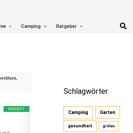
Suc
me
Camping
Ratgeber
nschluss,
Schlagwörter
ANGEBOT
Camping
Garten
gesundheit
grillen