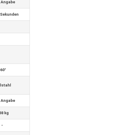
 Angabe
 Sekunden
360°
lstahl
 Angabe
38 kg
-