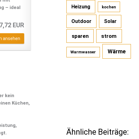
n mit
Heizung
kochen
g – ideal
Outdoor
Solar
7,72 EUR
sparen
strom
n ansehen
Wärme
Warmwasser
er kein
einen Küchen,
eistung,
Ähnliche Beiträge:
gt.