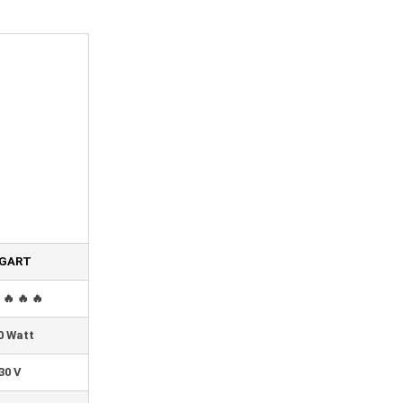
GART
 🔥 🔥 🔥
0 Watt
30 V