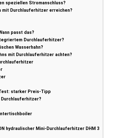
nen speziellen Stromanschluss?
mit Durchlauferhitzer erreichen?
 Wann passt das?
tegriertem Durchlauferhitzer?
rischen Wasserhahn?
hns mit Durchlauferhitzer achten?
rchlauferhitzer
er
zer
est: starker Preis-Tipp
 Durchlauferhitzer?
ntertischboiler
N hydraulischer Mini-Durchlauferhitzer DHM 3