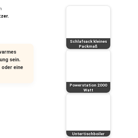
m
tzer
.
Schlafsack kleines
Packmaß
l warmes
ung sein.
r
oder eine
Powerstation 2000
Watt
Untertischboiler