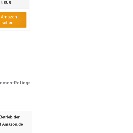
14 EUR
f Amazon
nsehen
lammen-Ratings
Betrieb der
uf Amazon.de