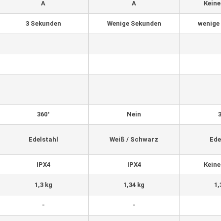
A
A
Keine
3 Sekunden
Wenige Sekunden
wenige
360°
Nein
Edelstahl
Weiß / Schwarz
Ede
IPX4
IPX4
Keine
1,3 kg
1,34 kg
1,
-
-