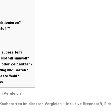
nktionieren?
stoff?
 zubereiten?
Notfall sinnvoll?
 oder Zelt nutzen?
king und Garten?
beste Wahl?
as
m Vergleich
 Kocherarten im direkten Vergleich – inklusive Brennstoff, Ei