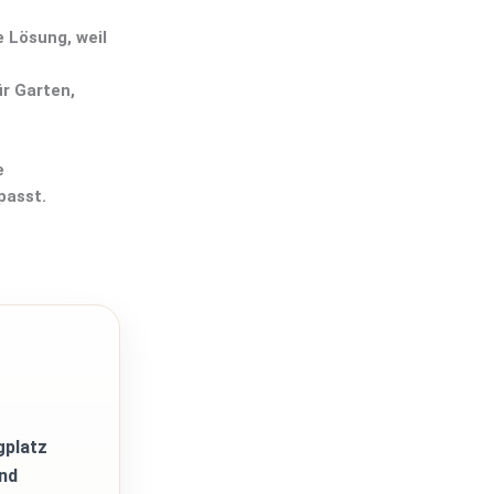
e Lösung, weil
ür Garten,
e
passt.
gplatz
und