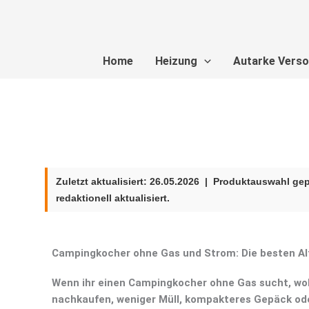
Zum
Inhalt
springen
Home
Heizung
Autarke Vers
Zuletzt aktualisiert:
26.05.2026
| Produktauswahl gepr
redaktionell aktualisiert.
Campingkocher ohne Gas und Strom: Die besten Alt
Wenn ihr einen
Campingkocher ohne Gas
sucht, wo
nachkaufen, weniger Müll, kompakteres Gepäck oder