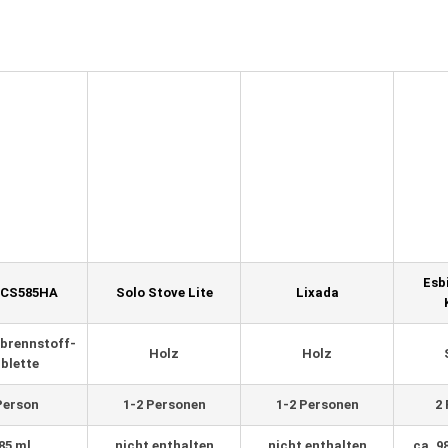
Esb
t CS585HA
Solo Stove Lite
Lixada
brennstoff-
Holz
Holz
blette
Person
1-2 Personen
1-2 Personen
2
85 ml
nicht enthalten
nicht enthalten
ca. 9