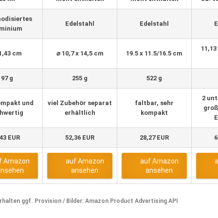
odisiertes
Edelstahl
Edelstahl
E
minium
11,13 
11,43 cm
⌀ 10,7 x 14,5 cm
19.5 x 11.5/16.5 cm
197 g
255 g
522 g
2 unt
ompakt und
viel Zubehör separat
faltbar, sehr
groß
hwertig
erhältlich
kompakt
E
,43 EUR
52,36 EUR
28,27 EUR
6
f Amazon
auf Amazon
auf Amazon
ansehen
ansehen
ansehen
 erhalten ggf. Provision / Bilder: Amazon Product Advertising API