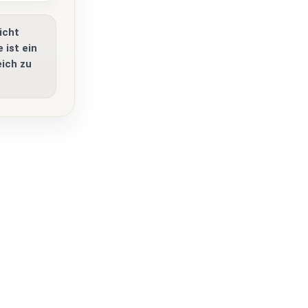
icht
 ist ein
eich zu