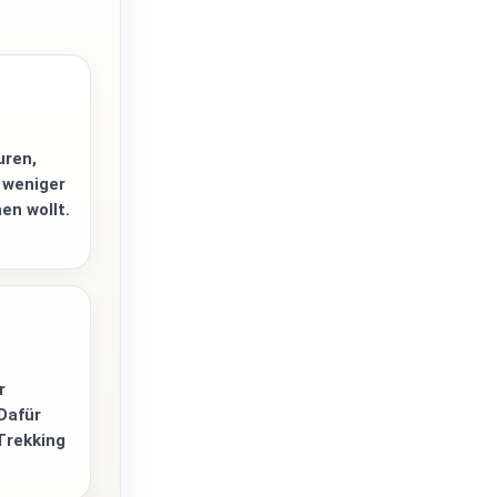
uren,
 weniger
en wollt.
r
Dafür
Trekking