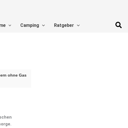
Suc
me
Camping
Ratgeber
hern ohne Gas
uschen
sorge.