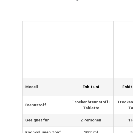
Modell
Esbit uni
Esbi
Trockenbrennstoff-
Trocken
Brennstoff
Tablette
Ta
Geeignet für
2 Personen
1 
Kochvolumen Topf
1000 ml
5