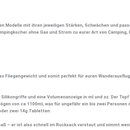
lnen Modelle mit ihren jeweiligen Stärken, Schwächen und pas
Campingkocher ohne Gas und Strom zu eurer Art von Camping, F
ges Fliegengewicht
und somit perfekt für euren Wanderausflug
Silikongriffe
und eine
Volumenanzeige
in ml und oz. Der Topf
ögen von ca 1100ml
, was für ungefähr
ein bis zwei Personen
a
oder zwei 14g Tabletten
.
maß
– er ist also schnell im Rucksack verstaut und nimmt wen