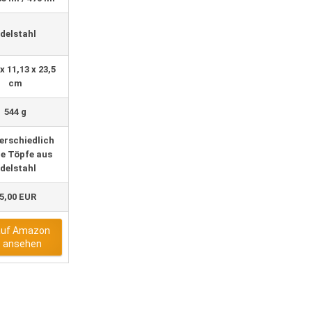
delstahl
x 11,13 x 23,5
cm
544 g
erschiedlich
e Töpfe aus
delstahl
5,00 EUR
auf Amazon
ansehen