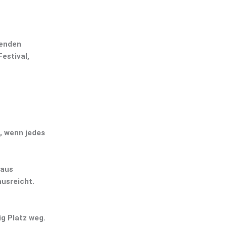
senden
estival,
, wenn jedes
 aus
usreicht.
ig Platz weg.