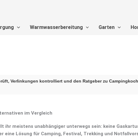
orgung
Warmwasserbereitung
Garten
Ho
üft, Verlinkungen kontrolliert und den Ratgeber zu Campingkoc
ernativen im Vergleich
llt ihr meistens unabhängiger unterwegs sein: keine Gaskart
 eine Lösung für Camping, Festival, Trekking und Notfallvor