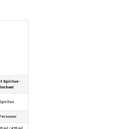
it Spiritus-
Kochset
Spiritus
 Personen
85 ml / 470 ml