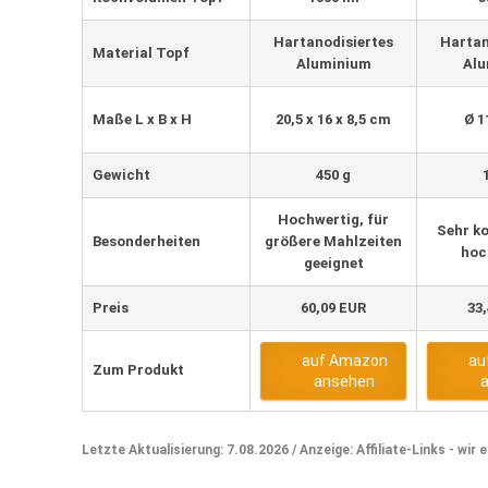
Hartanodisiertes
Hartan
Material Topf
Aluminium
Alu
Maße L x B x H
‎20,5 x 16 x 8,5 cm
Ø ‎
Gewicht
450 g
Hochwertig, für
Sehr k
Besonderheiten
größere Mahlzeiten
hoc
geeignet
Preis
60,09 EUR
33
auf Amazon
au
Zum Produkt
ansehen
Letzte Aktualisierung: 7.08.2026 / Anzeige: Affiliate-Links - wir